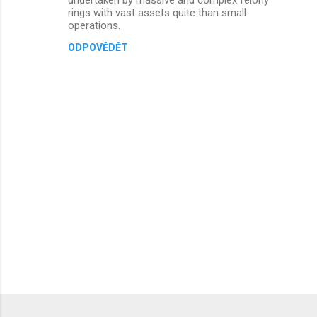
rings with vast assets quite than small
operations.
ODPOVĚDĚT
O
k
o