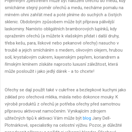
Příjemným zpestřením může být naložení ořechů do medu, kdy
smícháme stejný poměr ořechů a medu, necháme pomalu na
mírném ohni zahřát med a poté plníme do suchých a čistých
sklenic. Obdobným způsobem může být příprava pálivější
laskominy. Namísto obligátních bramborových lupínků, kdy
opražením ořechů (a můžete k vlašským přidat i další druhy,
třeba kešu, para, lískové nebo pekanové ořechy) nasucho v
troubě a jejich smícháním s medem, olivovým olejem, hrubou
solí, krystalovým cukrem, kayenským pepřem, koriandrem a
římským kmínem získáte naprosto luxusní záležitost, která
může posloužit i jako jedlý dárek - a to chcete!
Ořechy se dají použít také v cukrfree a bezlepkové kuchyni jako
základ pro ořechová mléka, másla nebo dokonce mouky. K
výrobě produktů z ořechů je potřeba ořechy před samotnou
přípravou aktivovat namočením. Vynikajícím zdrojem
užitečných tipů k aktivaci Vám může být
blog
Jany Dell-
Plotnárkové, specialistky na celostní výživu. Pozor, je důležité