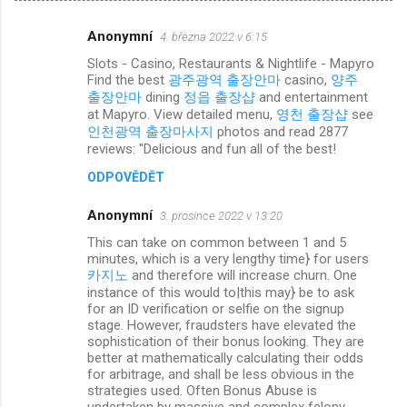
Anonymní
4. března 2022 v 6:15
K
Slots - Casino, Restaurants & Nightlife - Mapyro
o
Find the best
광주광역 출장안마
casino,
양주
m
출장안마
dining
정읍 출장샵
and entertainment
at Mapyro. View detailed menu,
영천 출장샵
see
e
인천광역 출장마사지
photos and read 2877
n
reviews: "Delicious and fun all of the best!
t
ODPOVĚDĚT
á
Anonymní
3. prosince 2022 v 13:20
ř
This can take on common between 1 and 5
e
minutes, which is a very lengthy time} for users
카지노
and therefore will increase churn. One
instance of this would to|this may} be to ask
for an ID verification or selfie on the signup
stage. However, fraudsters have elevated the
sophistication of their bonus looking. They are
better at mathematically calculating their odds
for arbitrage, and shall be less obvious in the
strategies used. Often Bonus Abuse is
undertaken by massive and complex felony