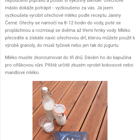
nepodcenit přípravu a pořídit si výkonný blender. Ořechové
máslo dokáže potrápit - vyzkoušeno za vás. Já jsem
vyzkoušela vyrobit ořechové mléko podle receptu Janiny
Černé. Ořechy se namočí na 8-12 hodin do vody, poté se
propláchnou a rozmixují se dvěma až třemi hrnky vody. Mléko
přecedíte a získáte navíc ořechovou drť, kterou můžete použít k
výrobě granoly, do müsli tyčinek nebo jen tak do jogurtu.
Mléko musíte zkonzumovat do tří dnů. Dávám ho do kapučína
pro oříškovou vůni. Příště určitě zkusím vyrobit kokosové nebo
mandlové mléko.