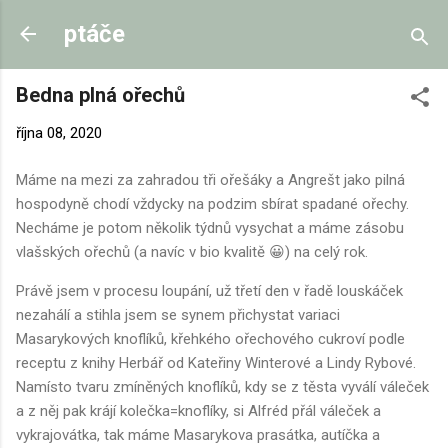
Přeskočit na hlavní obsah
ptáče
Bedna plná ořechů
října 08, 2020
Máme na mezi za zahradou tři ořešáky a Angrešt jako pilná
hospodyně chodí vždycky na podzim sbírat spadané ořechy.
Necháme je potom několik týdnů vysychat a máme zásobu
vlašských ořechů (a navíc v bio kvalitě 😀) na celý rok.
Právě jsem v procesu loupání, už třetí den v řadě louskáček
nezahálí a stihla jsem se synem přichystat variaci
Masarykových knoflíků, křehkého ořechového cukroví podle
receptu z knihy Herbář od Kateřiny Winterové a Lindy Rybové.
Namísto tvaru zmíněných knoflíků, kdy se z těsta vyválí váleček
a z něj pak krájí kolečka=knoflíky, si Alfréd přál váleček a
vykrajovátka, tak máme Masarykova prasátka, autíčka a